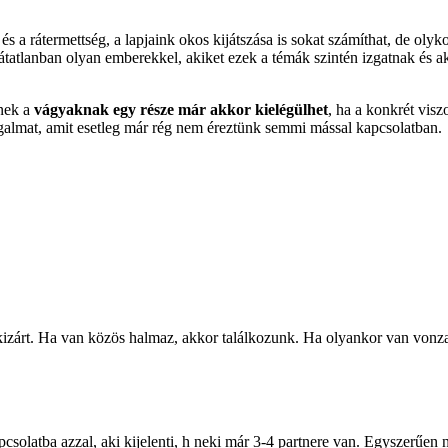
 és a rátermettség, a lapjaink okos kijátszása is sokat számíthat, de o
 látatlanban olyan emberekkel, akiket ezek a témák szintén izgatnak és 
knek a
vágyaknak egy része már akkor kielégülhet
, ha a konkrét visz
zgalmat, amit esetleg már rég nem éreztünk semmi mással kapcsolatban.