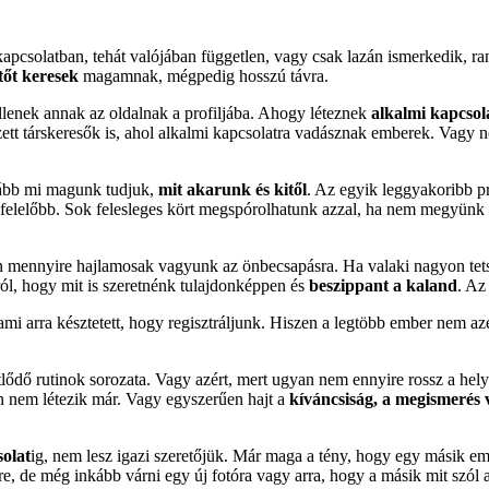
l kapcsolatban, tehát valójában független, vagy csak lazán ismerkedik, r
tőt keresek
magamnak, mégpedig hosszú távra.
llenek annak az oldalnak a profiljába. Ahogy léteznek
alkalmi kapcsol
zett társkeresők is, ahol alkalmi kapcsolatra vadásznak emberek. Vagy 
alább mi magunk tudjuk,
mit akarunk és kitől
. Az egyik leggyakoribb p
megfelelőbb. Sok felesleges kört megspórolhatunk azzal, ha nem megyün
 mennyire hajlamosak vagyunk az önbecsapásra. Ha valaki nagyon tetsz
rról, hogy mit is szeretnénk tulajdonképpen és
beszippant a kaland
. Az
ami arra késztetett, hogy regisztráljunk. Hiszen a legtöbb ember nem az
étlődő rutinok sorozata. Vagy azért, mert ugyan nem ennyire rossz a hel
n nem létezik már. Vagy egyszerűen hajt a
kíváncsiság, a megismerés
solat
ig, nem lesz igazi szeretőjük. Már maga a tény, hogy egy másik e
-re, de még inkább várni egy új fotóra vagy arra, hogy a másik mit szól