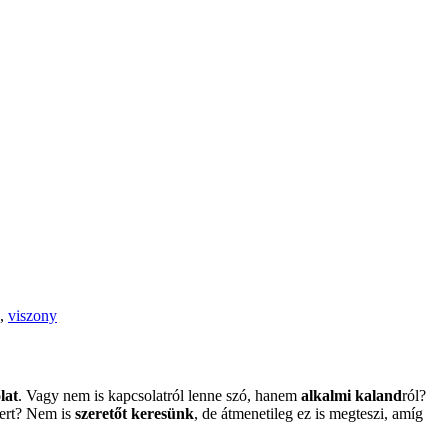
,
viszony
lat
. Vagy nem is kapcsolatról lenne szó, hanem
alkalmi kaland
ról?
nert? Nem is
szeretőt keresünk
, de átmenetileg ez is megteszi, amíg