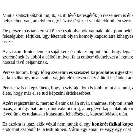
Mint a statisztikákból tudjuk, az itt lévő keresgélők jó része nem is é
helyzetben van, amelyben egy házas/ férjezett valaki eldönti: én
szere
De persze más társkeresőkön se csak olyanok vannak, akik pont belei
feleségüket, férjüket, úgy léteznek olyan komoly kapcsolatra kihegye
össze.
Az viszont fontos lenne a saját keresésünk szempontjából, hogy leg
szeretnének és abból a célból milyen fajta ember/ élethelyzet a leg
hosszú távú céljainknak.
Persze tudom, hogy főleg
szerelmi és szexszel kapcsolatos ügyek
ben
akkor villámgyorsan sutba vágjuk előzetesen összeállított listáinkat a
Persze az is elképzelhető, hogy a szívfájdalom is jobb, mint a semmi, 
élete, hogy már el se tud képzelni érdekesebbet.
Azért regisztrálunk, mert az életünk talán sivár, unalmas, folyton ism
izzás
, ami úgy hat ránk, mint valami drog, a meglévő kapcsolatunkba
tévedjünk és tudatosan kutassunk lehetőségek, kapcsolódások után.
Ez azokra is igaz, akik végül nem jutnak el egy
konkrét fizikai kapc
endorfint szabadít fel a testünkben. Várni egy email-re vagy egy chat