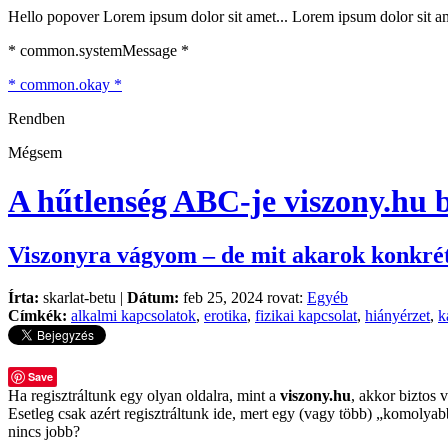
Hello popover Lorem ipsum dolor sit amet... Lorem ipsum dolor sit ame
* common.systemMessage *
* common.okay *
Rendben
Mégsem
A hűtlenség ABC-je
viszony.hu 
Viszonyra vágyom – de mit akarok konkré
Írta:
skarlat-betu |
Dátum:
feb 25, 2024 rovat:
Egyéb
Címkék:
alkalmi kapcsolatok
,
erotika
,
fizikai kapcsolat
,
hiányérzet
,
k
Save
Ha regisztráltunk egy olyan oldalra, mint a
viszony.hu
, akkor biztos 
Esetleg csak azért regisztráltunk ide, mert egy (vagy több) „komolya
nincs jobb?