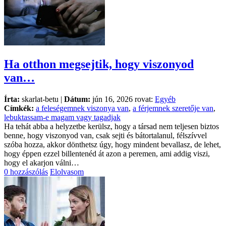
Ha otthon megsejtik, hogy viszonyod
van…
Írta:
skarlat-betu |
Dátum:
jún 16, 2026 rovat:
Egyéb
Címkék:
a feleségemnek viszonya van
,
a férjemnek szeretője van
,
lebuktassam-e magam vagy tagadjak
Ha tehát abba a helyzetbe kerülsz, hogy a társad nem teljesen biztos
benne, hogy viszonyod van, csak sejti és bátortalanul, félszívvel
szóba hozza, akkor dönthetsz úgy, hogy mindent bevallasz, de lehet,
hogy éppen ezzel billentenéd át azon a peremen, ami addig viszi,
hogy el akarjon válni…
0 hozzászólás
Elolvasom