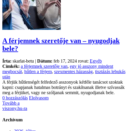
A férjemnek szeretője van – nyugodjak
bele?
Írta:
skarlat-betu |
Dátum:
feb 17, 2024 rovat:
Egyéb
Címkék:
a férjemnek szeretője van
,
egy jó asszony mindent
megbocsát
,
hűtlen a férjem
,
szexmentes házasság
,
tisztázás lebukás
után
A férjük hűtlenségét felfedező asszonyok kétféle tanácsot szoktak
kapni: csapjanak hatalmas botrányt és szakítsanak illetve szívassák
meg a férjüket, vagy ne szóljanak semmit, nyugodjanak bele.
0 hozzászólás
Elolvasom
Tovább a
viszony.hu-ra
Archívum