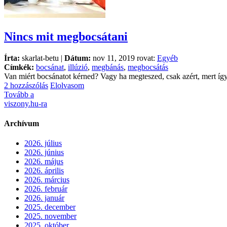
Nincs mit megbocsátani
Írta:
skarlat-betu |
Dátum:
nov 11, 2019 rovat:
Egyéb
Címkék:
bocsánat
,
illúzió
,
megbánás
,
megbocsátás
Van miért bocsánatot kérned? Vagy ha megteszed, csak azért, mert így
2 hozzászólás
Elolvasom
Tovább a
viszony.hu-ra
Archívum
2026. július
2026. június
2026. május
2026. április
2026. március
2026. február
2026. január
2025. december
2025. november
2025. október