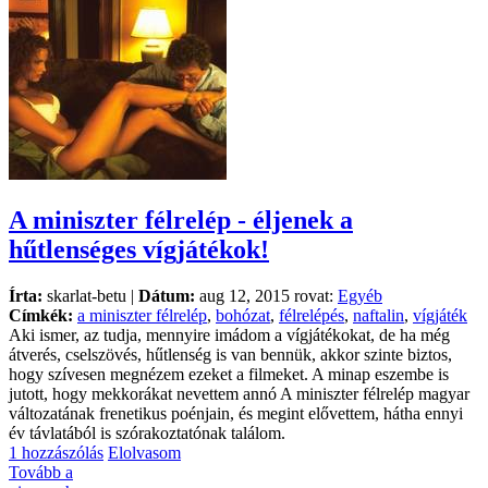
A miniszter félrelép - éljenek a
hűtlenséges vígjátékok!
Írta:
skarlat-betu |
Dátum:
aug 12, 2015 rovat:
Egyéb
Címkék:
a miniszter félrelép
,
bohózat
,
félrelépés
,
naftalin
,
vígjáték
Aki ismer, az tudja, mennyire imádom a vígjátékokat, de ha még
átverés, cselszövés, hűtlenség is van bennük, akkor szinte biztos,
hogy szívesen megnézem ezeket a filmeket. A minap eszembe is
jutott, hogy mekkorákat nevettem annó A miniszter félrelép magyar
változatának frenetikus poénjain, és megint elővettem, hátha ennyi
év távlatából is szórakoztatónak találom.
1 hozzászólás
Elolvasom
Tovább a