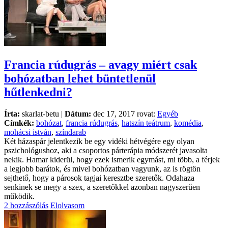
Francia rúdugrás – avagy miért csak
bohózatban lehet büntetlenül
hűtlenkedni?
Írta:
skarlat-betu |
Dátum:
dec 17, 2017 rovat:
Egyéb
Címkék:
bohózat
,
francia rúdugrás
,
hatszín teátrum
,
komédia
,
mohácsi istván
,
színdarab
Két házaspár jelentkezik be egy vidéki hétvégére egy olyan
pszichológushoz, aki a csoportos párterápia módszerét javasolta
nekik. Hamar kiderül, hogy ezek ismerik egymást, mi több, a férjek
a legjobb barátok, és mivel bohózatban vagyunk, az is rögtön
sejthető, hogy a párosok tagjai keresztbe szeretők. Odahaza
senkinek se megy a szex, a szeretőkkel azonban nagyszerűen
működik.
2 hozzászólás
Elolvasom