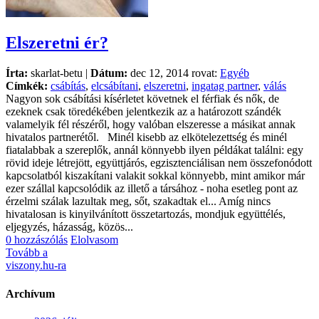
Elszeretni ér?
Írta:
skarlat-betu |
Dátum:
dec 12, 2014 rovat:
Egyéb
Címkék:
csábítás
,
elcsábítani
,
elszeretni
,
ingatag partner
,
válás
Nagyon sok csábítási kísérletet követnek el férfiak és nők, de
ezeknek csak töredékében jelentkezik az a határozott szándék
valamelyik fél részéről, hogy valóban elszeresse a másikat annak
hivatalos partnerétől. Minél kisebb az elkötelezettség és minél
fiatalabbak a szereplők, annál könnyebb ilyen példákat találni: egy
rövid ideje létrejött, együttjárós, egzisztenciálisan nem összefonódott
kapcsolatból kiszakítani valakit sokkal könnyebb, mint amikor már
ezer szállal kapcsolódik az illető a társához - noha esetleg pont az
érzelmi szálak lazultak meg, sőt, szakadtak el... Amíg nincs
hivatalosan is kinyilvánított összetartozás, mondjuk együttélés,
eljegyzés, házasság, közös...
0 hozzászólás
Elolvasom
Tovább a
viszony.hu-ra
Archívum