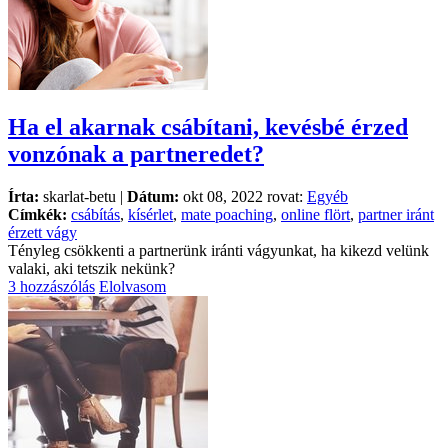
Ha el akarnak csábítani, kevésbé érzed
vonzónak a partneredet?
Írta:
skarlat-betu |
Dátum:
okt 08, 2022 rovat:
Egyéb
Címkék:
csábítás
,
kísérlet
,
mate poaching
,
online flört
,
partner iránt
érzett vágy
Tényleg csökkenti a partnerünk iránti vágyunkat, ha kikezd velünk
valaki, aki tetszik nekünk?
3 hozzászólás
Elolvasom