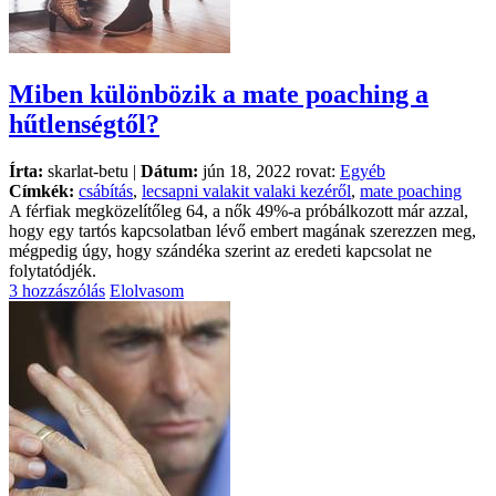
Miben különbözik a mate poaching a
hűtlenségtől?
Írta:
skarlat-betu |
Dátum:
jún 18, 2022 rovat:
Egyéb
Címkék:
csábítás
,
lecsapni valakit valaki kezéről
,
mate poaching
A férfiak megközelítőleg 64, a nők 49%-a próbálkozott már azzal,
hogy egy tartós kapcsolatban lévő embert magának szerezzen meg,
mégpedig úgy, hogy szándéka szerint az eredeti kapcsolat ne
folytatódjék.
3 hozzászólás
Elolvasom