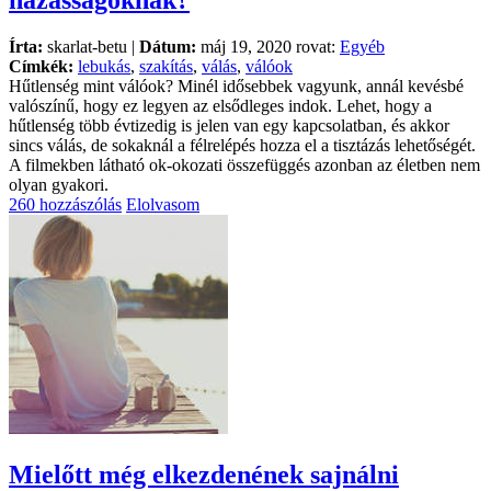
házasságoknak?
Írta:
skarlat-betu |
Dátum:
máj 19, 2020 rovat:
Egyéb
Címkék:
lebukás
,
szakítás
,
válás
,
válóok
Hűtlenség mint válóok? Minél idősebbek vagyunk, annál kevésbé
valószínű, hogy ez legyen az elsődleges indok. Lehet, hogy a
hűtlenség több évtizedig is jelen van egy kapcsolatban, és akkor
sincs válás, de sokaknál a félrelépés hozza el a tisztázás lehetőségét.
A filmekben látható ok-okozati összefüggés azonban az életben nem
olyan gyakori.
260 hozzászólás
Elolvasom
Mielőtt még elkezdenének sajnálni