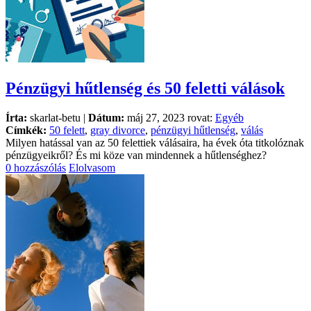
Pénzügyi hűtlenség és 50 feletti válások
Írta:
skarlat-betu |
Dátum:
máj 27, 2023 rovat:
Egyéb
Címkék:
50 felett
,
gray divorce
,
pénzügyi hűtlenség
,
válás
Milyen hatással van az 50 felettiek válásaira, ha évek óta titkolóznak
pénzügyeikről? És mi köze van mindennek a hűtlenséghez?
0 hozzászólás
Elolvasom