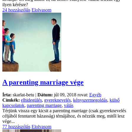
ilyen kérésre?
24 hozzászólás
Elolvasom
A parenting marriage vége
Írta:
skarlat-betu |
Dátum:
júl 09, 2018 rovat:
Egyéb
Címkék:
elhidegülés
,
gyereknevelés
,
kényszermegoldás
,
külső
kapcsolatok
,
parenting marriage
,
válás
Térjünk vissza egy kicsit a parenting marriage (csak gyereknevelés
céljából fenntarott házasság) témájához, és nézzük meg, mitől lesz
vége...
77 hozzászólás
Elolvasom