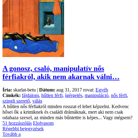
A gonosz, csaló, manipulatív nős
férfiakról, akik nem akarnak válni…
Írta:
skarlat-betu |
Dátum:
aug 31, 2017 rovat:
Egyéb
Címkék:
fájdalom
,
hűtlen férfi
,
ígérgetés
,
manipuláció
,
nős férfi
,
szingli szerető
,
válás
A hűtlen nős férfiakról minden rosszat el lehet képzelni. Kedvenc
hősei ők a krimiknek és családi drámáknak, mert aki nem csak
odahaza szexel, az minden más bűntettre is képes... Vagy mégsem?
51 hozzászólás
Elolvasom
Régebbi bejegyzések
Tovább a