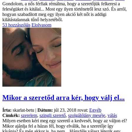
Gondolom, a nős férfiak rémálma, hogy a szeretőjük felkeresi a
feleségüket és kitálal... Most egy ilyen történetről lesz szó. És arról,
hogyan szabadított meg egy ilyen akció két nőt is addigi
kilátástalannak tűnő helyzetéből.
53 hozzászólás
Elolvasom
Mikor a szeretőd arra kér, hogy válj el...
Írta:
skarlat-betu |
Dátum:
júl 23, 2018 rovat:
Egyéb
Címkék:
szerelem
,
szingli szerető
,
szolgálólány meséje
,
válás
Milyen esetben kéri meg egy szerető a kedvesét, hogy az váljon el?
Mikor ajánlja fel a házas fél, hogy elválik, ha a szeretője így
kívánja? És még akkor is, ha nem... Hányféle válasz létezik egy