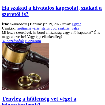
Ha szakad a hivatalos kapcsolat, szakad a
szeretői is?
Írta:
skarlat-betu |
Dátum:
jan 19, 2022 rovat:
Egyéb
Címkék:
legitimmé válás
,
status quo
,
szakítás
,
válás
Mi lesz a szeretővel, ha borul a házasság vagy a fő kapcsolat? Ő is
megy a levesbe? Vagy épp ellenkezőleg?
37 hozzászólás
Elolvasom
Tényleg a hűtlenség vet véget a