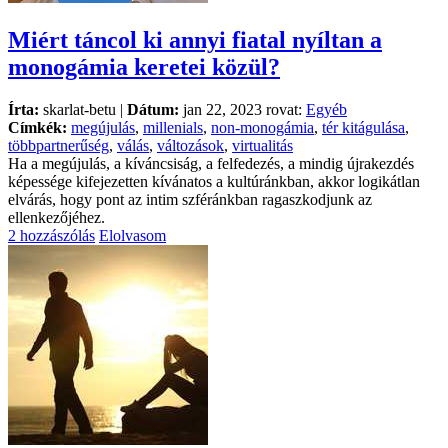
Miért táncol ki annyi fiatal nyíltan a
monogámia keretei közül?
Írta:
skarlat-betu |
Dátum:
jan 22, 2023 rovat:
Egyéb
Címkék:
megújulás
,
millenials
,
non-monogámia
,
tér kitágulása
,
többpartnerűség
,
válás
,
változások
,
virtualitás
Ha a megújulás, a kíváncsiság, a felfedezés, a mindig újrakezdés
képessége kifejezetten kívánatos a kultúránkban, akkor logikátlan
elvárás, hogy pont az intim szféránkban ragaszkodjunk az
ellenkezőjéhez.
2 hozzászólás
Elolvasom