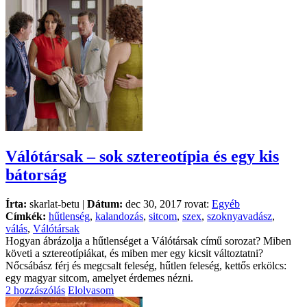
Válótársak – sok sztereotípia és egy kis
bátorság
Írta:
skarlat-betu |
Dátum:
dec 30, 2017 rovat:
Egyéb
Címkék:
hűtlenség
,
kalandozás
,
sitcom
,
szex
,
szoknyavadász
,
válás
,
Válótársak
Hogyan ábrázolja a hűtlenséget a Válótársak című sorozat? Miben
követi a sztereotípiákat, és miben mer egy kicsit változtatni?
Nőcsábász férj és megcsalt feleség, hűtlen feleség, kettős erkölcs:
egy magyar sitcom, amelyet érdemes nézni.
2 hozzászólás
Elolvasom