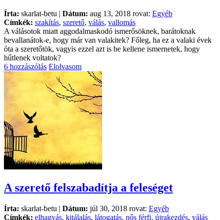
Írta:
skarlat-betu |
Dátum:
aug 13, 2018 rovat:
Egyéb
Címkék:
szakítás
,
szerető
,
válás
,
vallomás
A válásotok miatt aggodalmaskodó ismerősöknek, barátoknak
bevallanátok-e, hogy már van valakitek? Főleg, ha ez a valaki évek
óta a szeretőtök, vagyis ezzel azt is be kellene ismernetek, hogy
hűtlenek voltatok?
6 hozzászólás
Elolvasom
A szerető felszabadítja a feleséget
Írta:
skarlat-betu |
Dátum:
júl 30, 2018 rovat:
Egyéb
Címkék:
elhagyás
,
kitálalás
,
látogatás
,
nős férfi
,
újrakezdés
,
válás