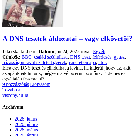
A DNS tesztek áldozatai – vagy elkövetői?
Írta:
skarlat-betu |
Dátum:
jan 24, 2022 rovat:
Egyéb
Címkék:
BBC
,
család széthullása
,
DNS teszt
,
felfedezés
,
gyász
,
házasságon kívül született gyerek
,
ismeretlen apa
,
titok
Elég egy DNS teszt és elindulhat a lavina, ha kiderül, hogy az, akit
az apánknak hittünk, mégsem a vér szerinti szülőnk. Érdemes ezt
egyáltalán feszegetni?
9 hozzászólás
Elolvasom
Tovább a
viszony.hu-ra
Archívum
2026. július
2026. június
2026. május
2026. április