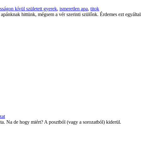
sságon kívül született gyerek
,
ismeretlen apa
,
titok
az apánknak hittünk, mégsem a vér szerinti szülőnk. Érdemes ezt egyáltal
zat
a. Na de hogy miért? A posztból (vagy a sorozatból) kiderül.