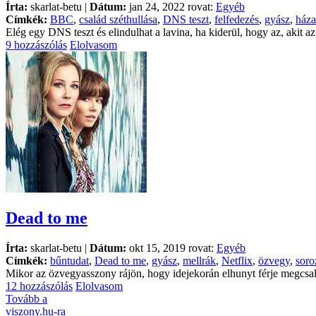
Írta:
skarlat-betu |
Dátum:
jan 24, 2022 rovat:
Egyéb
Címkék:
BBC
,
család széthullása
,
DNS teszt
,
felfedezés
,
gyász
,
háza
Elég egy DNS teszt és elindulhat a lavina, ha kiderül, hogy az, akit 
9 hozzászólás
Elolvasom
Dead to me
Írta:
skarlat-betu |
Dátum:
okt 15, 2019 rovat:
Egyéb
Címkék:
bűntudat
,
Dead to me
,
gyász
,
mellrák
,
Netflix
,
özvegy
,
soro
Mikor az özvegyasszony rájön, hogy idejekorán elhunyt férje megcsalt
12 hozzászólás
Elolvasom
Tovább a
viszony.hu-ra