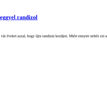
eggyel randizol
m vár éveket azzal, hogy újra randizni kezdjen. Miért ennyire nehéz ezt a