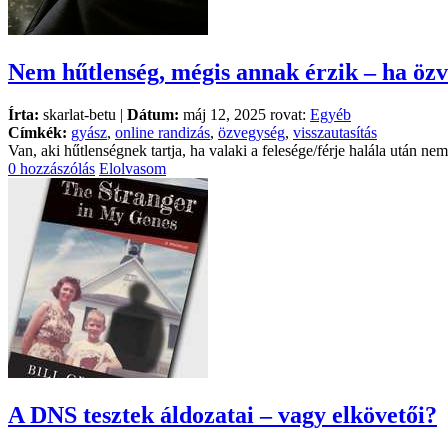
Nem hűtlenség, mégis annak érzik – ha özv
Írta:
skarlat-betu |
Dátum:
máj 12, 2025 rovat:
Egyéb
Címkék:
gyász
,
online randizás
,
özvegység
,
visszautasítás
Van, aki hűtlenségnek tartja, ha valaki a felesége/férje halála után ne
0 hozzászólás
Elolvasom
A DNS tesztek áldozatai – vagy elkövetői?