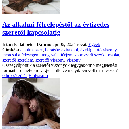
Az alkalmi félrelépéstől az évtizedes
szeretői kapcsolatig
Írta:
skarlat-betu |
Dátum:
ápr 06, 2024 rovat:
Egyéb
Címkék:
alkalmi szex
,
barátság extrákkal
,
évekig tartó viszony
,
megcsal a feleségem
,
megcsal a férjem
,
sportszerű szexkapcsolat
,
szeretői szerelem
,
szeretői viszony
,
viszony
Összegyűjtöttük a szeretői viszonyok legygakoribb megjelenési
formáit. Te melyikre vágynál illetve melyikben volt már részed?
0 hozzászólás
Elolvasom