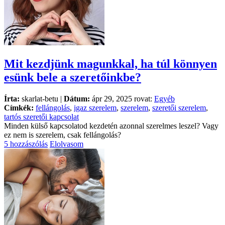
Mit kezdjünk magunkkal, ha túl könnyen
esünk bele a szeretőinkbe?
Írta:
skarlat-betu |
Dátum:
ápr 29, 2025 rovat:
Egyéb
Címkék:
fellángolás
,
igaz szerelem
,
szerelem
,
szeretői szerelem
,
tartós szeretői kapcsolat
Minden külső kapcsolatod kezdetén azonnal szerelmes leszel? Vagy
ez nem is szerelem, csak fellángolás?
5 hozzászólás
Elolvasom