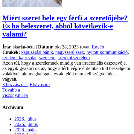
Miért szeret bele egy férfi a szeretőjébe?
És ha beleszeret, abból következik-e
valami?
Írta:
skarlat-betu |
Dátum:
okt 28, 2023 rovat:
Egyéb
Címkék:
kapuzárási pánik
,
nagyszerű szex
,
nyitott kommunikáció
,
szellemi kapcsolat
,
szerelem
,
szeretői szerelem
Azon túl, hogy a szerelemnek mindig van irracionális összetevője,
az egyik gyakori ok az, hogy a férfi végre érdemben tud beszélgetni
valakivel, aki meghallgatja és aki előtt nem kell szégyellnie a
vágyait.
3 hozzászólás
Elolvasom
Tovább a
viszony.hu-ra
Archívum
2026. július
2026. június
2026. május