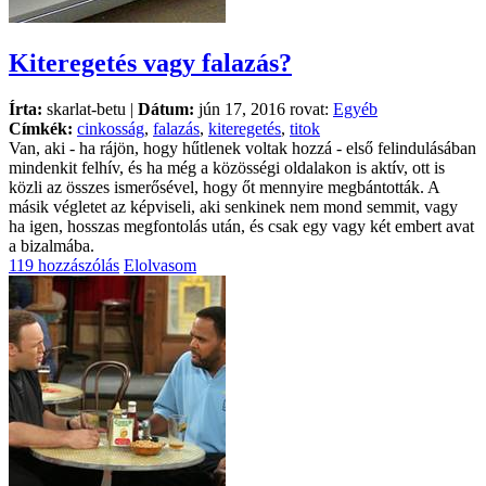
Kiteregetés vagy falazás?
Írta:
skarlat-betu |
Dátum:
jún 17, 2016 rovat:
Egyéb
Címkék:
cinkosság
,
falazás
,
kiteregetés
,
titok
Van, aki - ha rájön, hogy hűtlenek voltak hozzá - első felindulásában
mindenkit felhív, és ha még a közösségi oldalakon is aktív, ott is
közli az összes ismerősével, hogy őt mennyire megbántották. A
másik végletet az képviseli, aki senkinek nem mond semmit, vagy
ha igen, hosszas megfontolás után, és csak egy vagy két embert avat
a bizalmába.
119 hozzászólás
Elolvasom