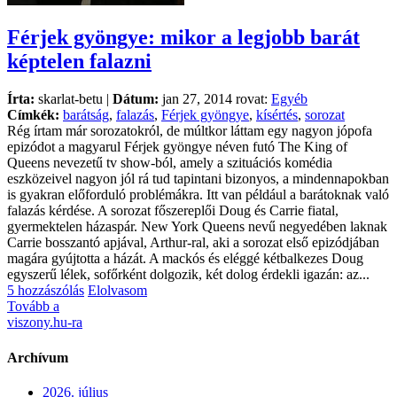
Férjek gyöngye: mikor a legjobb barát
képtelen falazni
Írta:
skarlat-betu |
Dátum:
jan 27, 2014 rovat:
Egyéb
Címkék:
barátság
,
falazás
,
Férjek gyöngye
,
kísértés
,
sorozat
Rég írtam már sorozatokról, de múltkor láttam egy nagyon jópofa
epizódot a magyarul Férjek gyöngye néven futó The King of
Queens nevezetű tv show-ból, amely a szituációs komédia
eszközeivel nagyon jól rá tud tapintani bizonyos, a mindennapokban
is gyakran előforduló problémákra. Itt van például a barátoknak való
falazás kérdése. A sorozat főszereplői Doug és Carrie fiatal,
gyermektelen házaspár. New York Queens nevű negyedében laknak
Carrie bosszantó apjával, Arthur-ral, aki a sorozat első epizódjában
magára gyújtotta a házát. A mackós és eléggé kétbalkezes Doug
egyszerű lélek, sofőrként dolgozik, két dolog érdekli igazán: az...
5 hozzászólás
Elolvasom
Tovább a
viszony.hu-ra
Archívum
2026. július