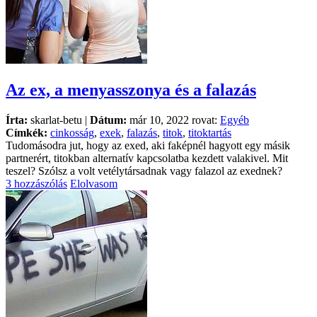
Az ex, a menyasszonya és a falazás
Írta:
skarlat-betu |
Dátum:
már 10, 2022 rovat:
Egyéb
Címkék:
cinkosság
,
exek
,
falazás
,
titok
,
titoktartás
Tudomásodra jut, hogy az exed, aki faképnél hagyott egy másik
partnerért, titokban alternatív kapcsolatba kezdett valakivel. Mit
teszel? Szólsz a volt vetélytársadnak vagy falazol az exednek?
3 hozzászólás
Elolvasom