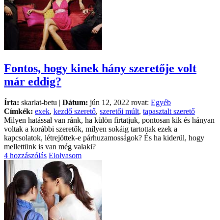
Fontos, hogy kinek hány szeretője volt
már eddig?
Írta:
skarlat-betu |
Dátum:
jún 12, 2022 rovat:
Egyéb
Címkék:
exek
,
kezdő szerető
,
szeretői múlt
,
tapasztalt szerető
Milyen hatással van ránk, ha külön firtatjuk, pontosan kik és hányan
voltak a korábbi szeretők, milyen sokáig tartottak ezek a
kapcsolatok, létrejöttek-e párhuzamosságok? És ha kiderül, hogy
mellettünk is van még valaki?
4 hozzászólás
Elolvasom