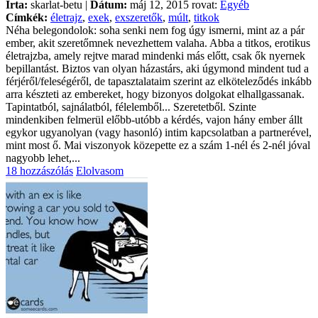
Írta:
skarlat-betu |
Dátum:
máj 12, 2015 rovat:
Egyéb
Címkék:
életrajz
,
exek
,
exszeretők
,
múlt
,
titkok
Néha belegondolok: soha senki nem fog úgy ismerni, mint az a pár
ember, akit szeretőmnek nevezhettem valaha. Abba a titkos, erotikus
életrajzba, amely rejtve marad mindenki más előtt, csak ők nyernek
bepillantást. Biztos van olyan házastárs, aki úgymond mindent tud a
férjéről/feleségéről, de tapasztalataim szerint az elköteleződés inkább
arra készteti az embereket, hogy bizonyos dolgokat elhallgassanak.
Tapintatból, sajnálatból, félelemből... Szeretetből. Szinte
mindenkiben felmerül előbb-utóbb a kérdés, vajon hány ember állt
egykor ugyanolyan (vagy hasonló) intim kapcsolatban a partnerével,
mint most ő. Mai viszonyok közepette ez a szám 1-nél és 2-nél jóval
nagyobb lehet,...
18 hozzászólás
Elolvasom