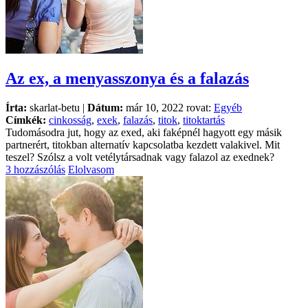
Az ex, a menyasszonya és a falazás
Írta:
skarlat-betu |
Dátum:
már 10, 2022 rovat:
Egyéb
Címkék:
cinkosság
,
exek
,
falazás
,
titok
,
titoktartás
Tudomásodra jut, hogy az exed, aki faképnél hagyott egy másik
partnerért, titokban alternatív kapcsolatba kezdett valakivel. Mit
teszel? Szólsz a volt vetélytársadnak vagy falazol az exednek?
3 hozzászólás
Elolvasom