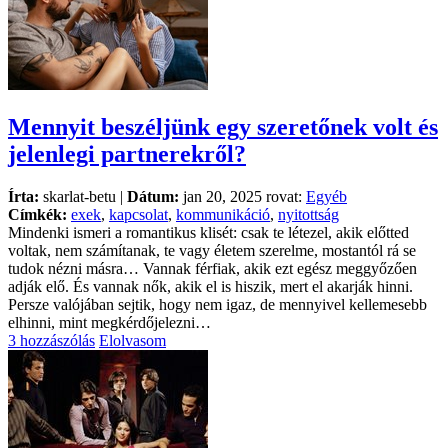
Mennyit beszéljünk egy szeretőnek volt és
jelenlegi partnerekről?
Írta:
skarlat-betu |
Dátum:
jan 20, 2025 rovat:
Egyéb
Címkék:
exek
,
kapcsolat
,
kommunikáció
,
nyitottság
Mindenki ismeri a romantikus klisét: csak te létezel, akik előtted
voltak, nem számítanak, te vagy életem szerelme, mostantól rá se
tudok nézni másra… Vannak férfiak, akik ezt egész meggyőzően
adják elő. És vannak nők, akik el is hiszik, mert el akarják hinni.
Persze valójában sejtik, hogy nem igaz, de mennyivel kellemesebb
elhinni, mint megkérdőjelezni…
3 hozzászólás
Elolvasom