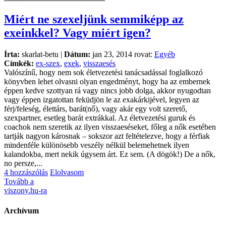
Miért ne szexeljünk semmiképp az
exeinkkel? Vagy miért igen?
Írta:
skarlat-betu |
Dátum:
jan 23, 2014 rovat:
Egyéb
Címkék:
ex-szex
,
exek
,
visszaesés
Valószínű, hogy nem sok életvezetési tanácsadással foglalkozó
könyvben lehet olvasni olyan engedményt, hogy ha az embernek
éppen kedve szottyan rá vagy nincs jobb dolga, akkor nyugodtan
vagy éppen izgatottan feküdjön le az exakárkijével, legyen az
férj/feleség, élettárs, barát(nő), vagy akár egy volt szerető,
szexpartner, esetleg barát extrákkal. Az életvezetési guruk és
coachok nem szeretik az ilyen visszaeséseket, főleg a nők esetében
tartják nagyon károsnak – sokszor azt feltételezve, hogy a férfiak
mindenféle különösebb veszély nélkül belemehetnek ilyen
kalandokba, mert nekik úgysem árt. Ez sem. (A dögök!) De a nők,
no persze,...
4 hozzászólás
Elolvasom
Tovább a
viszony.hu-ra
Archívum