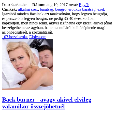
Írta:
skarlat-betu |
Dátum:
aug 10, 2017 rovat:
Egyéb
Címkék:
alkalmi szex
,
barátság
,
beugró
,
erotikus barátság
,
exek
Igazából minden fiatalnak azt tanácsolnám, hogy legyen beugrója,
és persze ő is legyen beugró, ne pedig 35-40 éves korában
kapkodjon, mert nincs senki, akivel lazíthatna egy kicsit, akivel jókat
beszélgethetne az ágyban, hanem a nulláról kell felépítenie magát,
az önbecsülését, a szexualitását.
103 hozzászólás
Elolvasom
Back burner - avagy akivel elvileg
valamikor összejöhetnél