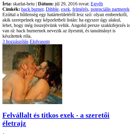
Írta:
skarlat-betu |
Dátum:
júl 29, 2016 rovat:
Egyéb
Címkék:
back burner
,
Dibble
,
exek
,
felmérés
,
potenciális partnerek
Ezúttal a hűtlenség egy határterületéről lesz szó: olyan emberekről,
akik szerepelnek egy képzeletbeli listán: ha egyszer úgy alakul,
lehet, hogy még összejövünk velük. Angolul persze szakkifejezés is
van rá: back burnernek nevezik az ilyesmit, és tanulmányt is
készítettek róla.
3 hozzászólás
Elolvasom
Felvállalt és titkos exek - a szeretői
életrajz