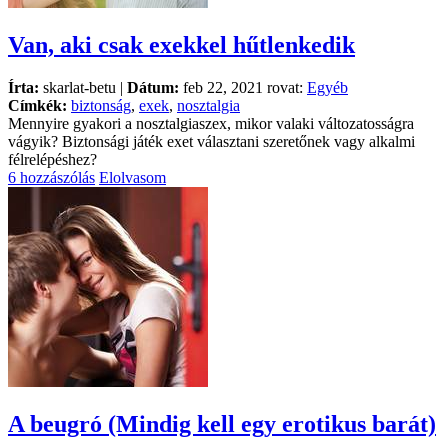
Van, aki csak exekkel hűtlenkedik
Írta:
skarlat-betu |
Dátum:
feb 22, 2021 rovat:
Egyéb
Címkék:
biztonság
,
exek
,
nosztalgia
Mennyire gyakori a nosztalgiaszex, mikor valaki változatosságra
vágyik? Biztonsági játék exet választani szeretőnek vagy alkalmi
félrelépéshez?
6 hozzászólás
Elolvasom
A beugró (Mindig kell egy erotikus barát)