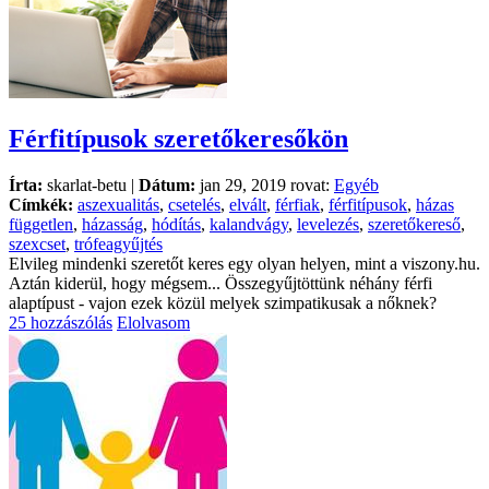
Férfitípusok szeretőkeresőkön
Írta:
skarlat-betu |
Dátum:
jan 29, 2019 rovat:
Egyéb
Címkék:
aszexualitás
,
csetelés
,
elvált
,
férfiak
,
férfitípusok
,
házas
független
,
házasság
,
hódítás
,
kalandvágy
,
levelezés
,
szeretőkereső
,
szexcset
,
trófeagyűjtés
Elvileg mindenki szeretőt keres egy olyan helyen, mint a viszony.hu.
Aztán kiderül, hogy mégsem... Összegyűjtöttünk néhány férfi
alaptípust - vajon ezek közül melyek szimpatikusak a nőknek?
25 hozzászólás
Elolvasom