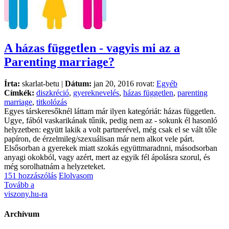
A házas független - vagyis mi az a
Parenting marriage?
Írta:
skarlat-betu |
Dátum:
jan 20, 2016 rovat:
Egyéb
Címkék:
diszkréció
,
gyereknevelés
,
házas független
,
parenting
marriage
,
titkolózás
Egyes társkeresőknél láttam már ilyen kategóriát: házas független.
Ugye, fából vaskarikának tűnik, pedig nem az - sokunk él hasonló
helyzetben: együtt lakik a volt partnerével, még csak el se vált tőle
papíron, de érzelmileg/szexuálisan már nem alkot vele párt.
Elsősorban a gyerekek miatt szokás együttmaradnni, másodsorban
anyagi okokból, vagy azért, mert az egyik fél ápolásra szorul, és
még sorolhatnám a helyzeteket.
151 hozzászólás
Elolvasom
Tovább a
viszony.hu-ra
Archívum