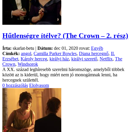
Hűtlenségre ítélve? (The Crown – 2. rész)
Írta:
skarlat-betu |
Dátum:
dec 01, 2020 rovat:
Egyéb
Címkék:
angol
,
Camilla Parker Bowles
,
Diana hercegnő
,
II.
Erzsébet
,
Károly herceg
,
királyi ház
,
királyi szerető
,
Netflix
,
The
Crown
,
Windsorok
A XX. század leghíresebb szerelmi háromszöge, amelyből többek
között az is kiderül, hogy miért nem jó monogámnak lenni, ha
hercegnek születtél.
0 hozzászólás
Elolvasom