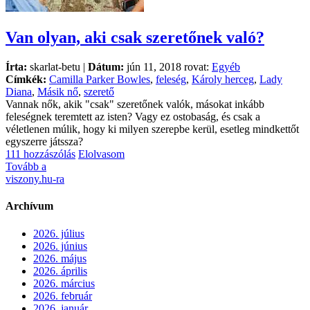
Van olyan, aki csak szeretőnek való?
Írta:
skarlat-betu |
Dátum:
jún 11, 2018 rovat:
Egyéb
Címkék:
Camilla Parker Bowles
,
feleség
,
Károly herceg
,
Lady
Diana
,
Másik nő
,
szerető
Vannak nők, akik "csak" szeretőnek valók, másokat inkább
feleségnek teremtett az isten? Vagy ez ostobaság, és csak a
véletlenen múlik, hogy ki milyen szerepbe kerül, esetleg mindkettőt
egyszerre játssza?
111 hozzászólás
Elolvasom
Tovább a
viszony.hu-ra
Archívum
2026. július
2026. június
2026. május
2026. április
2026. március
2026. február
2026. január