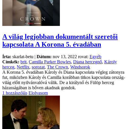
A világ legjobban dokumentált szeretői
kapcsolata A Korona 5. évadában
Írta:
skarlat-betu |
Dátum:
nov 13, 2022 rovat:
Egyéb
Címkék:
brit
,
Camilla Parker Bowles
,
Diana hercegnő
,
Károly
herceg
,
Netflix
,
sorozat
,
The Crown
,
Windsorok
A Korona 5. évadában Károly és Diana kapcsolata végleg zátonyra
fut, miközben Károly és Camilla korábban titkos kapcsolata ország-
világ előtt nyilvánvalóvá válik. De a királynő és Fülöp herceg
házasságában is bőven akadnak gondok.
1 hozzászólás
Elolvasom