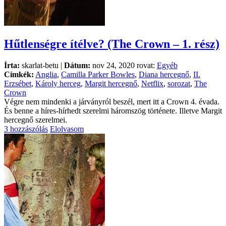
Hűtlenségre ítélve? (The Crown – 1. rész)
Írta:
skarlat-betu |
Dátum:
nov 24, 2020 rovat:
Egyéb
Címkék:
Anglia
,
Camilla Parker Bowles
,
Diana hercegnő
,
II.
Erzsébet
,
Károly herceg
,
Margit hercegnő
,
Netflix
,
sorozat
,
The
Crown
Végre nem mindenki a járványról beszél, mert itt a Crown 4. évada.
És benne a híres-hírhedt szerelmi háromszög története. Illetve Margit
hercegnő szerelmei.
3 hozzászólás
Elolvasom