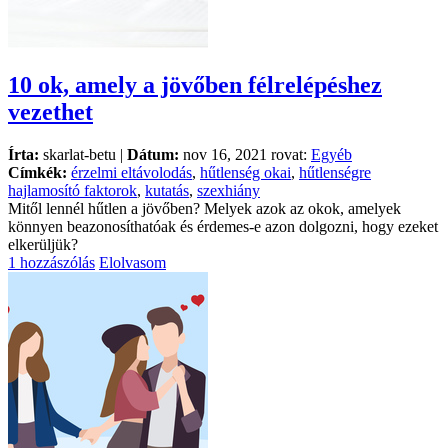
10 ok, amely a jövőben félrelépéshez
vezethet
Írta:
skarlat-betu |
Dátum:
nov 16, 2021 rovat:
Egyéb
Címkék:
érzelmi eltávolodás
,
hűtlenség okai
,
hűtlenségre
hajlamosító faktorok
,
kutatás
,
szexhiány
Mitől lennél hűtlen a jövőben? Melyek azok az okok, amelyek
könnyen beazonosíthatóak és érdemes-e azon dolgozni, hogy ezeket
elkerüljük?
1 hozzászólás
Elolvasom