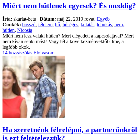
Miért nem hűtlenek egyesek? És meddig?
Írta:
skarlat-betu |
Dátum:
máj 22, 2019 rovat:
Egyéb
Címkék:
bosszú
,
félelem
,
hű
,
hűséges
,
kutatás
,
lebukás
,
nem-
hűtlen
,
Nicosia
Miért nem lesz valaki hűtlen? Mert elégedett a kapcsolatával? Mert
nem kíván senki mást? Vagy fél a következményektől? Íme, a
legfőbb okok.
14 hozzászólás
Elolvasom
Ha szeretnénk félrelépni, a partnerünkről
is ezt feltételezzük?