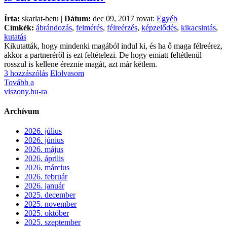
Írta:
skarlat-betu |
Dátum:
dec 09, 2017 rovat:
Egyéb
Címkék:
ábrándozás
,
felmérés
,
félreérzés
,
képzelődés
,
kikacsintás
,
kutatás
Kikutatták, hogy mindenki magából indul ki, és ha ő maga félreérez,
akkor a partneréről is ezt feltételezi. De hogy emiatt feltétlenül
rosszul is kellene éreznie magát, azt már kétlem.
3 hozzászólás
Elolvasom
Tovább a
viszony.hu-ra
Archívum
2026. július
2026. június
2026. május
2026. április
2026. március
2026. február
2026. január
2025. december
2025. november
2025. október
2025. szeptember