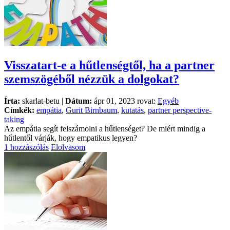
Visszatart-e a hűtlenségtől, ha a partner
szemszögéből nézzük a dolgokat?
Írta:
skarlat-betu |
Dátum:
ápr 01, 2023 rovat:
Egyéb
Címkék:
empátia
,
Gurit Birnbaum
,
kutatás
,
partner perspective-
taking
Az empátia segít felszámolni a hűtlenséget? De miért mindig a
hűtlentől várják, hogy empatikus legyen?
1 hozzászólás
Elolvasom