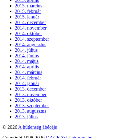
2015. április
2015. március
2015. február
2015. január
2014. december
2014. november
2014. október
2014. szeptember
2014. augusztus
2014. július
2014. június
2014. május
2014. április
2014. március
2014. február
2014. január
2013. december
2013. november
2013. október
2013. szeptember
2013. augusztus
2013. július
© 2026
A hűtlenség ábécéje
Copyright 1998-2026
DACE Zrt.
|
viszony.hu