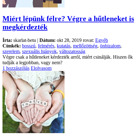
Miért lépünk félre? Végre a hűtleneket is
megkérdezték
Írta:
skarlat-betu |
Dátum:
okt 28, 2019 rovat:
Egyéb
Címkék:
bosszú
,
felmérés
,
kutatás
,
mellőzöttség
,
önbizalom
,
szerelem
,
szexuális hiányok
,
változatosság
Végre csak a hűtleneket kérdezték arról, miért csinálják. Hiszen ők
tudják a legjobban, vagy nem?
1 hozzászólás
Elolvasom