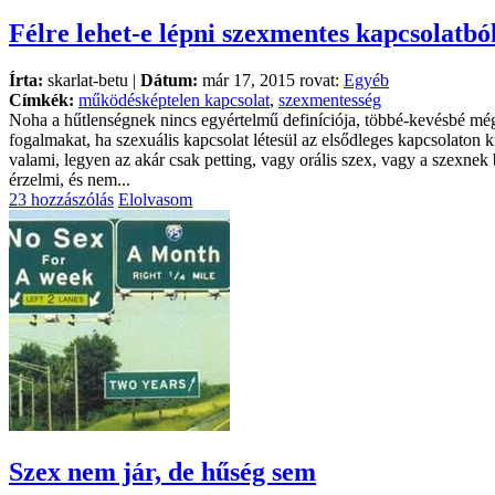
Félre lehet-e lépni szexmentes kapcsolatbó
Írta:
skarlat-betu |
Dátum:
már 17, 2015 rovat:
Egyéb
Címkék:
működésképtelen kapcsolat
,
szexmentesség
Noha a hűtlenségnek nincs egyértelmű definíciója, többé-kevésbé mégi
fogalmakat, ha szexuális kapcsolat létesül az elsődleges kapcsolaton kí
valami, legyen az akár csak petting, vagy orális szex, vagy a szexnek 
érzelmi, és nem...
23 hozzászólás
Elolvasom
Szex nem jár, de hűség sem