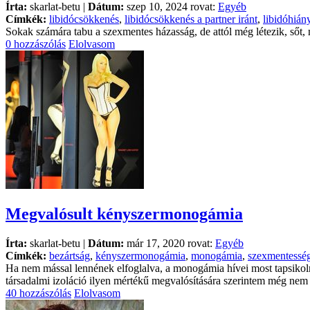
Írta:
skarlat-betu |
Dátum:
szep 10, 2024 rovat:
Egyéb
Címkék:
libidócsökkenés
,
libidócsökkenés a partner iránt
,
libidóhián
Sokak számára tabu a szexmentes házasság, de attól még létezik, sőt, 
0 hozzászólás
Elolvasom
Megvalósult kényszermonogámia
Írta:
skarlat-betu |
Dátum:
már 17, 2020 rovat:
Egyéb
Címkék:
bezártság
,
kényszermonogámia
,
monogámia
,
szexmentessé
Ha nem mással lennének elfoglalva, a monogámia hívei most tapsikoln
társadalmi izoláció ilyen mértékű megvalósítására szerintem még nem 
40 hozzászólás
Elolvasom