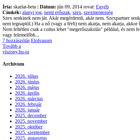
Írta:
skarlat-betu |
Dátum:
jún 09, 2014 rovat:
Egyéb
Címkék:
alanyi jog
,
nemi erőszak
,
szex
,
szexmentesség
Szex senkinek nem jár. Akár megérdemli, akár nem. Szexpartner senki
nem tegnaptól.) Ha a nő (vagy a férfi) nem akarja, nem akarja, akkor b
Nem feltétlen csak a coitus lehet "megerőszakolás" például, és nem fe
vagy felemelőbb...
7 hozzászólás
Elolvasom
Tovább a
viszony.hu-ra
Archívum
2026. július
2026. június
2026. május
2026. április
2026. március
2026. február
2026. január
2025. december
2025. november
2025. október
2025. szeptember
2025. augusztus