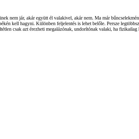
nek nem jár, akár együtt él valakivel, akár nem. Ma már bűncselekményn
ékén kell hagyni. Különben feljelentés is lehet belőle. Persze legtöbbsz
ltétlen csak azt érezheti megalázónak, undorítónak valaki, ha fizikaila