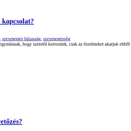
 kapcsolat?
,
szexmentes házasság
,
szexmentesség
 egymásnak, hogy szeretőt keressünk, csak az érzelmeket akarjuk ebből 
retőzés?