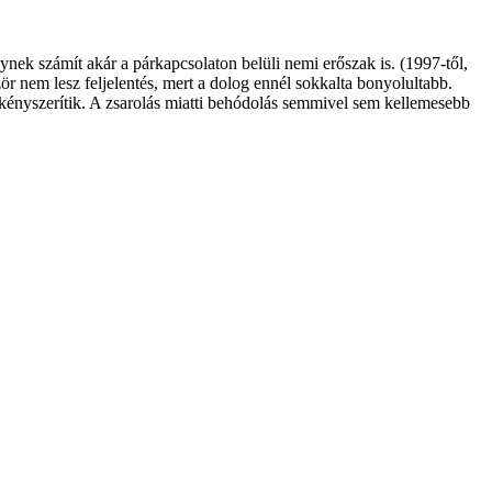
ek számít akár a párkapcsolaton belüli nemi erőszak is. (1997-től,
ör nem lesz feljelentés, mert a dolog ennél sokkalta bonyolultabb.
g kényszerítik. A zsarolás miatti behódolás semmivel sem kellemesebb