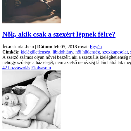
Nők, akik csak a szexért lépnek félre?
Írta:
skarlat-betu |
Dátum:
feb 05, 2018 rovat:
Egyéb
Címkék:
kielégületlenség
,
libidóhiány
,
női hűtlenség
,
szexkapcsolat
,
A szerző számos olyan nővel beszélt, aki a szexuális kielégítetlenség
nehogy szó érje a ház elejét, nem az első nehézség láttán hátráltak m
42 hozzászólás
Elolvasom