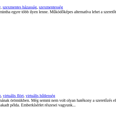
y
,
szexmentes házasság
,
szexmentesség
mintha egyre több ilyen lenne. Működőképes alternatíva lehet a szerető
g
,
virtuális flört
,
virtuális hűtlenség
ának örömükben. Még semmi nem volt olyan hatékony a szeretőzés ellen
akadt példa. Emberkísérlet részesei vagyunk...