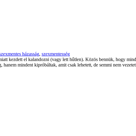
szexmentes házasság
,
szexmentesség
 miatt kezdett el kalandozni (vagy lett hűtlen). Közös bennük, hogy min
eg, hanem mindent kipróbáltak, amit csak lehetett, de semmi nem vezete