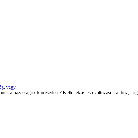
ég
,
vágy
tlennek a házasságok kiüresedése? Kellenek-e testi változások ahhoz, ho