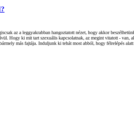
l?
scsak az a leggyakrabban hangoztatott nézet, hogy akkor beszélhetünk 
vül. Hogy ki mit tart szexuális kapcsolatnak, az megint vitatott - van, 
bármely más fajtája. Induljunk ki tehát most abból, hogy félrelépés alat