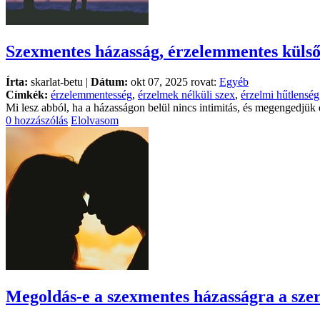
Szexmentes házasság, érzelemmentes külső
Írta:
skarlat-betu |
Dátum:
okt 07, 2025 rovat:
Egyéb
Címkék:
érzelemmentesség
,
érzelmek nélküli szex
,
érzelmi hűtlenség
Mi lesz abból, ha a házasságon belül nincs intimitás, és megengedjük
0 hozzászólás
Elolvasom
Megoldás-e a szexmentes házasságra a sze