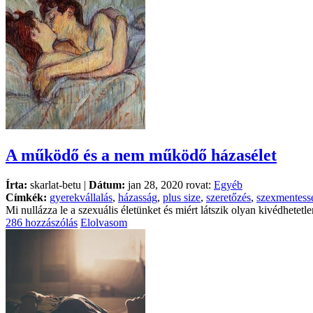
A működő és a nem működő házasélet
Írta:
skarlat-betu |
Dátum:
jan 28, 2020 rovat:
Egyéb
Címkék:
gyerekvállalás
,
házasság
,
plus size
,
szeretőzés
,
szexmentess
Mi nullázza le a szexuális életünket és miért látszik olyan kivédhete
286 hozzászólás
Elolvasom